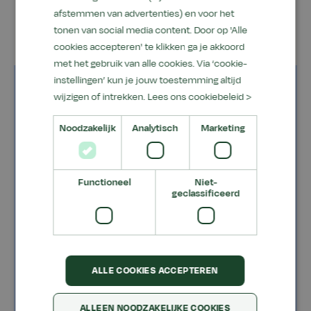
afstemmen van advertenties) en voor het
tonen van social media content. Door op 'Alle
cookies accepteren' te klikken ga je akkoord
met het gebruik van alle cookies. Via ‘cookie-
instellingen’ kun je jouw toestemming altijd
Naam
wijzigen of intrekken.
Lees ons cookiebeleid >
Noodzakelijk
Analytisch
Marketing
Email
Functioneel
Niet-
geclassificeerd
Om welke URL gaat het?
ALLE COOKIES ACCEPTEREN
Omschrijf de opmerking of fout zo specifiek
mogelijk
ALLEEN NOODZAKELIJKE COOKIES