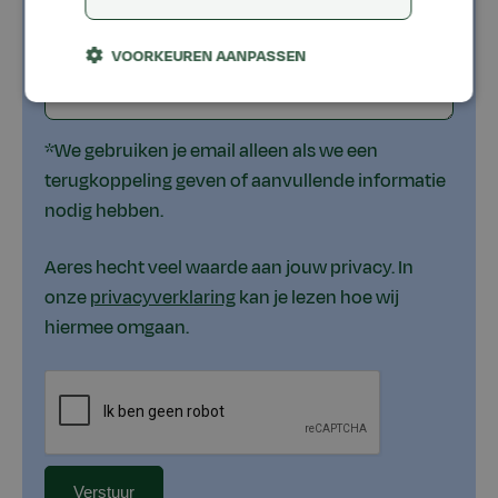
VOORKEUREN AANPASSEN
*We gebruiken je email alleen als we een
terugkoppeling geven of aanvullende informatie
nodig hebben.
Aeres hecht veel waarde aan jouw privacy. In
onze
privacyverklaring
kan je lezen hoe wij
hiermee omgaan.