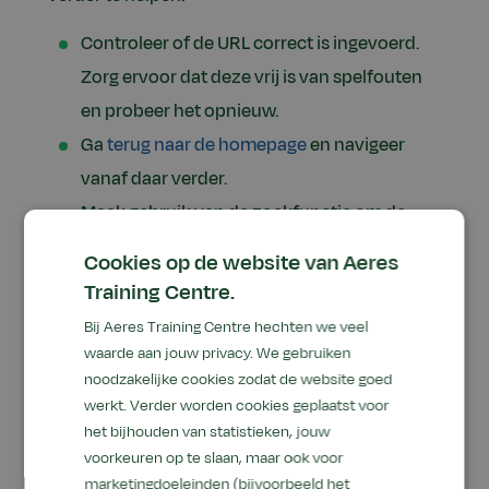
Controleer of de URL correct is ingevoerd.
Zorg ervoor dat deze vrij is van spelfouten
en probeer het opnieuw.
Ga
terug naar de homepage
en navigeer
vanaf daar verder.
Maak gebruik van de zoekfunctie om de
gewenste informatie te vinden.
Cookies op de website van Aeres
Training Centre.
Bedankt voor je begrip, en we hopen je snel weer
Bij Aeres Training Centre hechten we veel
op een andere pagina te zien!
waarde aan jouw privacy. We gebruiken
noodzakelijke cookies zodat de website goed
Als je van mening bent dat dit een fout is, neem
werkt. Verder worden cookies geplaatst voor
dan alsjeblieft contact met ons op via
het bijhouden van statistieken, jouw
onderstaand contactformulier. We zullen het
voorkeuren op te slaan, maar ook voor
probleem zo snel mogelijk onderzoeken.
marketingdoeleinden (bijvoorbeeld het