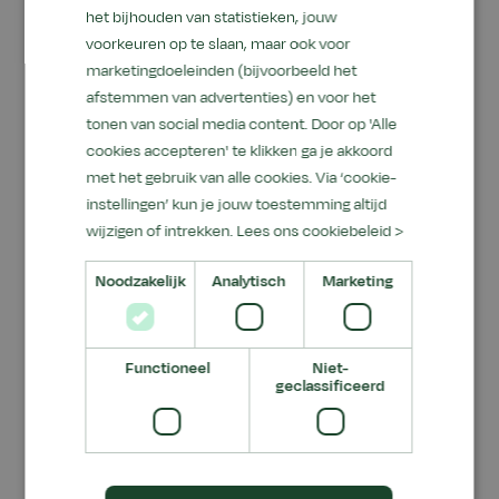
In geval van deelname aan discussiegroepen en
het bijhouden van statistieken, jouw
fora is het onder meer niet toegestaan om:
voorkeuren op te slaan, maar ook voor
anderen te beledigen, te bedreigen dan wel
marketingdoeleinden (bijvoorbeeld het
inbreuk te maken op de persoonlijke
afstemmen van advertenties) en voor het
levenssfeer van derden, anderen te beperken in
tonen van social media content. Door op 'Alle
of verhinderen tot het gebruik en het gemak van
cookies accepteren' te klikken ga je akkoord
met het gebruik van alle cookies. Via ‘cookie-
de discussiegroepen en fora onfatsoenlijk,
instellingen’ kun je jouw toestemming altijd
lasterlijk of anderszins ongeschikte informatie
wijzigen of intrekken.
Lees ons cookiebeleid >
openbaar te maken of informatie te uploaden of
te posten waarmee inbreuk wordt of kan
Noodzakelijk
Analytisch
Marketing
worden gemaakt op intellectuele
eigendomsrechten van derden en/of schade
wordt of kan worden toegebracht aan
Functioneel
Niet-
geclassificeerd
computers van anderen informatie te
downloaden die door een andere gebruiker
openbaar is gemaakt en waarvan redelijkerwijs
bekend mag worden verondersteld dat deze