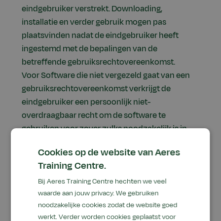
eindgebruiker verstrekt. Downloading,
installatie en verder gebruik mogen pas
plaatsvinden nadat de eindgebruiker heeft
ingestemd met de bepalingen van de
betreffende gebruiksrechtovereenkomst.
Voor Software die niet vergezeld gaat van een
gebruiksrechtovereenkomst verkrijgt de
eindgebruiker een persoonlijk niet-
overdraagbaar recht om de software te
gebruiken voor zover zulks noodzakelijk is in
het kader van een efficiënte raadpleging van
Cookies op de website van Aeres
deze website.
Training Centre.
Bij Aeres Training Centre hechten we veel
waarde aan jouw privacy. We gebruiken
Discussiegroepen en fora
noodzakelijke cookies zodat de website goed
werkt. Verder worden cookies geplaatst voor