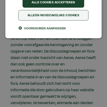
inbreuk maakt of kan maken op rechten van
ALLE COOKIES ACCEPTEREN
derden goederen te verkopen of te adverteren
voor commerciële doeleinden.
ALLEEN NOODZAKELIJKE COOKIES
Aeres behoudt zich het recht voor om een
VOORKEUREN AANPASSEN
gebruiker de toegang tot een discussiegroep of
forum op welk moment dan ook te ontzeggen
zonder voorafgaande kennisgeving en zonder
opgave van reden. De discussiegroepen en fora
staan niet onder toezicht van Aeres. Aeres heeft
dan ook geen controle over en
verantwoordelijkheid voor de inhoud, berichten
en informatie in en van de discussiegroepen en
fora. Aeres behoudt zich het recht voor
informatie die door gebruikers op haar website
wordt openbaar gemaakt te wijzigen,
verwijderen, te bewerken, alsmede aan derden