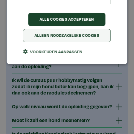
Inschrijven voor een opleiding kynologisch
instructeur enof gedragstherapeut: hoe gaat
dat?
ALLE COOKIES ACCEPTEREN
Wanneer word ik toegelaten?
ALLEEN NOODZAKELIJKE COOKIES
Hoe lang duurt de cursus in totaal?
VOORKEUREN AANPASSEN
Ik ben al wat ouder, kan ik toch deelnemen
aan de opleiding?
Ik wil de cursus puur hobbymatig volgen
zodat ik mijn hond beter kan begrijpen, kan ik
dan ook aan de modules deelnemen?
Op welk niveau wordt de opleiding gegeven?
Moet ik zelf een hond meenemen?