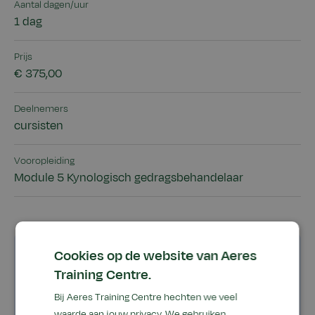
Aantal dagen/uur
1 dag
Prijs
€ 375,00
Deelnemers
cursisten
Vooropleiding
Module 5 Kynologisch gedragsbehandelaar
Cookies op de website van Aeres
Goed om te weten
Training Centre.
Bij Aeres Training Centre hechten we veel
Voor wie?
waarde aan jouw privacy. We gebruiken