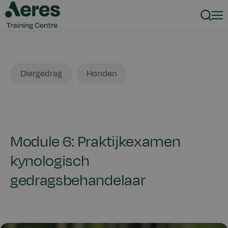
Zoeke
Men
Dier
Gezelschapsdieren
Diergedrag
Honden
Module 6: Praktijkexamen
kynologisch
gedragsbehandelaar