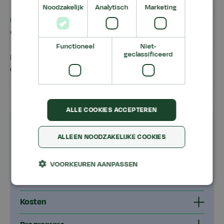
Noodzakelijk
Analytisch
Marketing
Prijs
€ 1.850,00
Functioneel
Niet-
geclassificeerd
Deelnemers
cursisten
ALLE COOKIES ACCEPTEREN
Goed om te weten
ALLEEN NOODZAKELIJKE COOKIES
Dit ga je leren
VOORKEUREN AANPASSEN
Voor wie?
Kosten