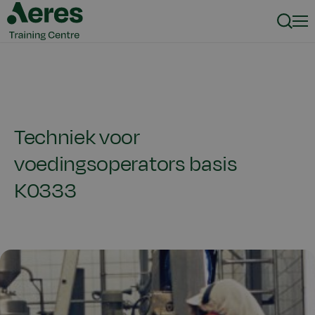
Zoeke
Men
Techniek voor
voedingsoperators basis
K0333