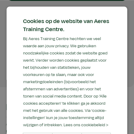
In de voedingsmiddelenindustrie werken operators
Cookies op de website van Aeres
met complexe apparatuur binnen een
Training Centre.
geautomatiseerd productieproces. Kennis van
Bij Aeres Training Centre hechten we veel
techniek is noodzakelijk om de productie optimaal te
waarde aan jouw privacy. We gebruiken
laten verlopen. De operator draagt bij aan eerstelijns
noodzakelijke cookies zodat de website goed
onderhoud, doet technische inspecties. Op basis van
werkt. Verder worden cookies geplaatst voor
de procesvariabelen signaleert hij/zij storingen en
het bijhouden van statistieken, jouw
voorkeuren op te slaan, maar ook voor
stuurt proactief het proces bij.
marketingdoeleinden (bijvoorbeeld het
afstemmen van advertenties) en voor het
tonen van social media content. Door op 'Alle
cookies accepteren' te klikken ga je akkoord
In het kort
met het gebruik van alle cookies. Via ‘cookie-
instellingen’ kun je jouw toestemming altijd
Aantal dagen/uur
wijzigen of intrekken.
Lees ons cookiebeleid >
uur - uur studiebelasting