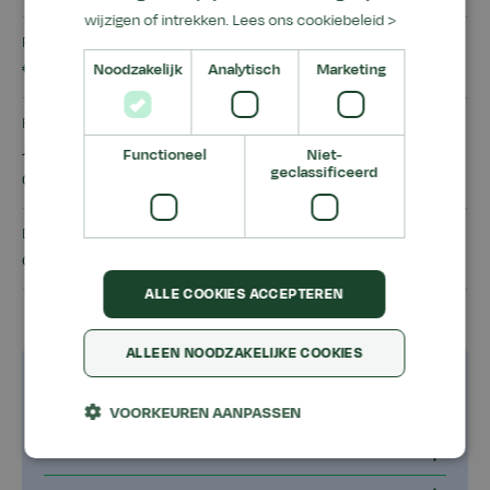
wijzigen of intrekken.
Lees ons cookiebeleid >
Prijs
€ 3.750,00
Noodzakelijk
Analytisch
Marketing
Resultaat
Je ontvangt na succesvolle afronding een mbo-
Functioneel
Niet-
geclassificeerd
diploma niveau 3
Deelnemers
cursisten
ALLE COOKIES ACCEPTEREN
ALLEEN NOODZAKELIJKE COOKIES
Goed om te weten
VOORKEUREN AANPASSEN
Dit ga je leren