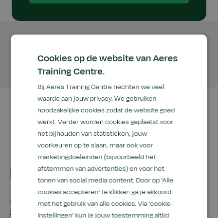
Wil jij praktisch aan de slag met het produceren van
voeding. Zelf kaas, bier of brood maken? Dit is jouw
Cookies op de website van Aeres
opleiding. Flexibel te volgen naast je baan.
Training Centre.
Bij Aeres Training Centre hechten we veel
waarde aan jouw privacy. We gebruiken
noodzakelijke cookies zodat de website goed
werkt. Verder worden cookies geplaatst voor
het bijhouden van statistieken, jouw
voorkeuren op te slaan, maar ook voor
marketingdoeleinden (bijvoorbeeld het
In het kort
afstemmen van advertenties) en voor het
tonen van social media content. Door op 'Alle
cookies accepteren' te klikken ga je akkoord
Aantal dagen/uur
met het gebruik van alle cookies. Via ‘cookie-
200 klokuren studiebelasting
instellingen’ kun je jouw toestemming altijd