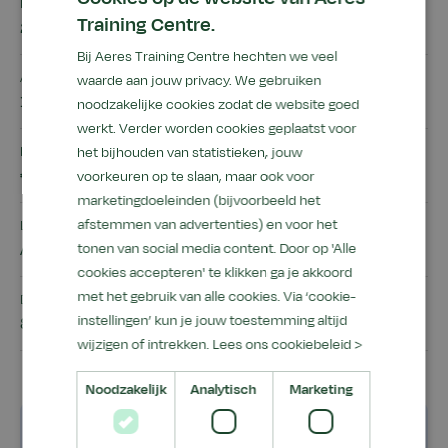
Eerste startdatum
Training Centre.
21 oktober 2026
Bij Aeres Training Centre hechten we veel
Aantal dagen/uur
waarde aan jouw privacy. We gebruiken
18 uur - 0 uur studiebelasting
noodzakelijke cookies zodat de website goed
werkt. Verder worden cookies geplaatst voor
Prijs
het bijhouden van statistieken, jouw
€ 1.835,00
voorkeuren op te slaan, maar ook voor
marketingdoeleinden (bijvoorbeeld het
afstemmen van advertenties) en voor het
Locatie
Aeres MBO Almere
tonen van social media content. Door op 'Alle
cookies accepteren' te klikken ga je akkoord
met het gebruik van alle cookies. Via ‘cookie-
Deelnemers
instellingen’ kun je jouw toestemming altijd
8 cursisten
wijzigen of intrekken.
Lees ons cookiebeleid >
Noodzakelijk
Analytisch
Marketing
Goed om te weten