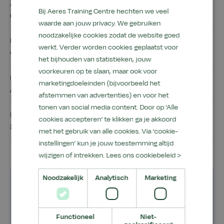
Aantal dagen/uur
Bij Aeres Training Centre hechten we veel
6 uur - 0 uur studiebelasting
waarde aan jouw privacy. We gebruiken
noodzakelijke cookies zodat de website goed
Prijs
werkt. Verder worden cookies geplaatst voor
€ 225,00
het bijhouden van statistieken, jouw
voorkeuren op te slaan, maar ook voor
Locatie
marketingdoeleinden (bijvoorbeeld het
Aeres MBO Leeuwarden
afstemmen van advertenties) en voor het
tonen van social media content. Door op 'Alle
Deelnemers
cookies accepteren' te klikken ga je akkoord
8 cursisten
met het gebruik van alle cookies. Via ‘cookie-
instellingen’ kun je jouw toestemming altijd
wijzigen of intrekken.
Lees ons cookiebeleid >
Noodzakelijk
Analytisch
Marketing
Goed om te weten
Dit ga je leren
Functioneel
Niet-