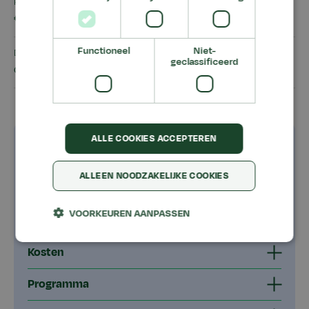
Prijs
€ 675,00
Functioneel
Niet-
Deelnemers
geclassificeerd
cursisten
ALLE COOKIES ACCEPTEREN
Goed om te weten
ALLEEN NOODZAKELIJKE COOKIES
Dit ga je leren
VOORKEUREN AANPASSEN
Voor wie?
Kosten
Programma