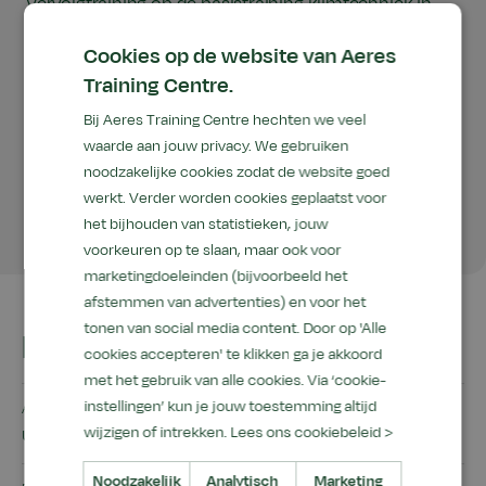
Vervolgtraining op de basistraining klimtechniek in
bomen. Het uitvoeren van zaagwerkzaamheden met
Cookies op de website van Aeres
kettingzagen in bomen in combinatie met
Training Centre.
klimtechniek. Door het volgen van deze training ben
Bij Aeres Training Centre hechten we veel
je in staat om niet alleen veilig en gecontroleerd, maar
waarde aan jouw privacy. We gebruiken
ook efficiënt te werken. Verder wordt een hulpactie in
noodzakelijke cookies zodat de website goed
het geval van een noodsituatie in een boom
werkt. Verder worden cookies geplaatst voor
het bijhouden van statistieken, jouw
behandeld en geoefend.
voorkeuren op te slaan, maar ook voor
marketingdoeleinden (bijvoorbeeld het
afstemmen van advertenties) en voor het
tonen van social media content. Door op 'Alle
In het kort
cookies accepteren' te klikken ga je akkoord
met het gebruik van alle cookies. Via ‘cookie-
instellingen’ kun je jouw toestemming altijd
Aantal dagen/uur
wijzigen of intrekken.
Lees ons cookiebeleid >
uur - uur studiebelasting
Noodzakelijk
Analytisch
Marketing