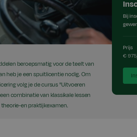
Ins
Bij in
gewen
Prijs
€ 975
delen beroepsmatig voor de teelt van
n heb je een spuitlicentie nodig. Om
In
icering volg je de cursus "Uitvoeren
een combinatie van klassikale lessen
en theorie-en praktijkexamen.