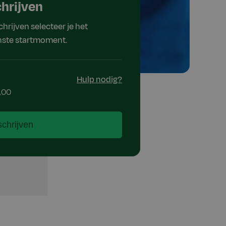
chrijven
schrijven selecteer je het
ste startmoment.
Hulp nodig?
,00
schrijven