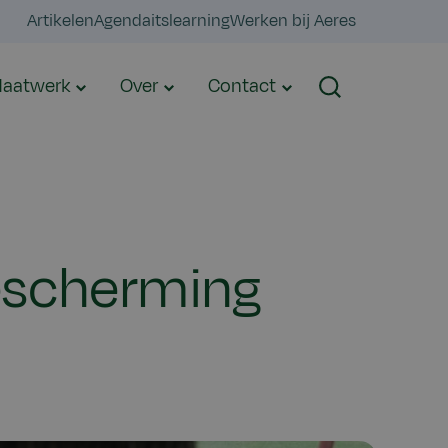
Artikelen
Agenda
itslearning
Werken bij Aeres
aatwerk
Over
Contact
Zoeken
bescherming