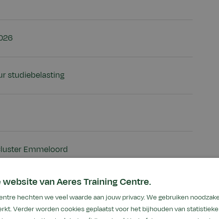
2026
ur studiebelasting
Cluster Emmeloord
 website van Aeres Training Centre.
 5 jaar geldig)
 Centre hechten we veel waarde aan jouw privacy. We gebruiken noodzake
rkt. Verder worden cookies geplaatst voor het bijhouden van statistiek