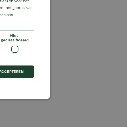
ies) en voor het
met het gebruik van
ees ons
Niet-
geclassificeerd
 ACCEPTEREN