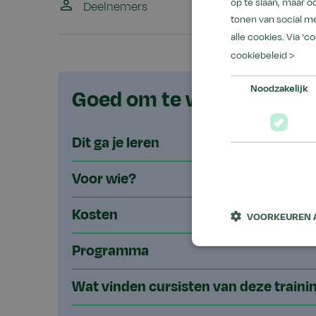
op te slaan, maar 
Deelnemers
10 cursisten
tonen van social me
alle cookies. Via ‘c
cookiebeleid >
Noodzakelijk
Goed om te weten
Dit ga je leren
Voor wie?
Kosten
VOORKEUREN 
Programma
Wat vinden cursisten van deze traini