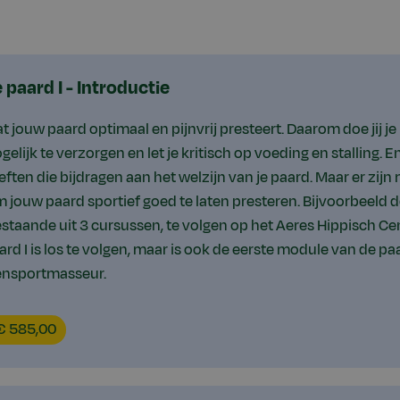
paard I - Introductie
dat jouw paard optimaal en pijnvrij presteert. Daarom doe jij je 
lijk te verzorgen en let je kritisch op voeding en stalling. E
ften die bijdragen aan het welzijn van je paard. Maar er zijn
jouw paard sportief goed te laten presteren. Bijvoorbeeld d
taande uit 3 cursussen, te volgen op het Aeres Hippisch Ce
d I is los te volgen, maar is ook de eerste module van de p
ensportmasseur.
ucationPrice
€ 585,00