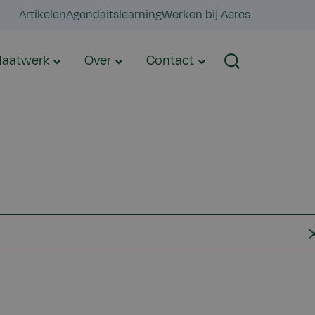
Artikelen
Agenda
itslearning
Werken bij Aeres
aatwerk
Over
Contact
Zoeken