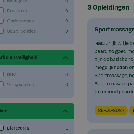
Biologisch
0
3 Opleidingen
Duurzaam
0
Ondernemen
0
Sportmassage 
Spuitlicenties
0
Natuurlijk wil je 
paard zo goed moge
rbo en veiligheid
zijn de basisbehoe
mogelijkheden om 
BHV
0
Sportmassage, bes
Sportmassage paar
Veilig werken
0
tot erkend paard
EducationDate
Ed
28-01-2027
ier
Diergedrag
1