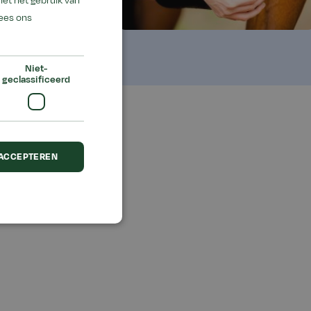
met het gebruik van
ees ons
Niet-
geclassificeerd
 ACCEPTEREN