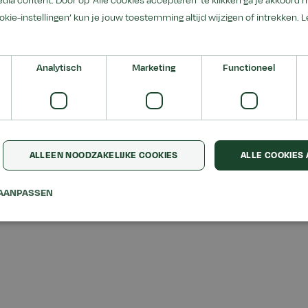
dia content. Door op 'Alle cookies accepteren' te klikken ga je akkoord 
r paarden.
ookie-instellingen’ kun je jouw toestemming altijd wijzigen of intrekken.
L
ucationPrice
€ 895,00
Analytisch
Marketing
Functioneel
ALLEEN NOODZAKELIJKE COOKIES
ALLE COOKIES
AANPASSEN