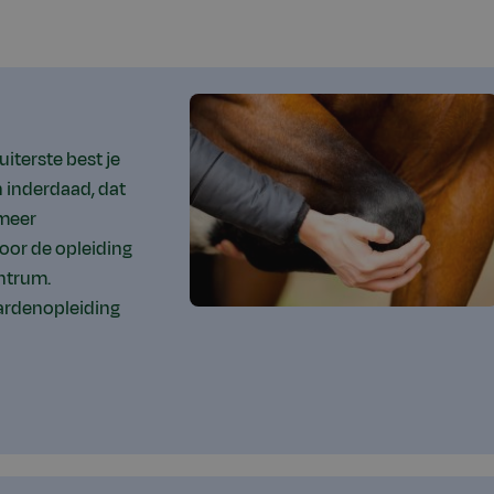
uiterste best je
n inderdaad, dat
 meer
oor de opleiding
ntrum.
aardenopleiding