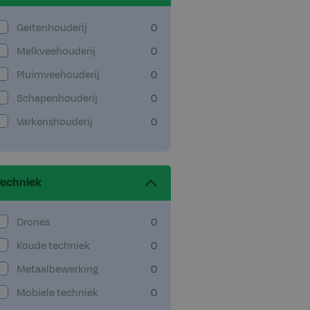
Geitenhouderij
0
Melkveehouderij
0
Pluimveehouderij
0
Schapenhouderij
0
Varkenshouderij
0
Techniek
Drones
0
Koude techniek
0
Metaalbewerking
0
Mobiele techniek
0