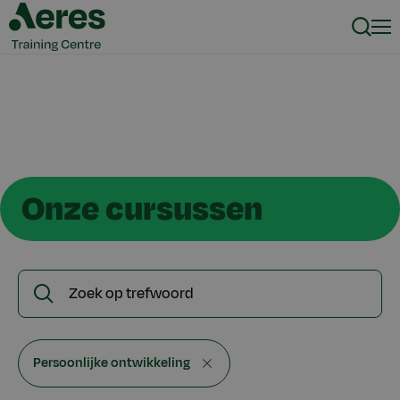
Zoeke
Men
Onze cursussen
Zoek
Zoeken
op
trefwoord
Persoonlijke ontwikkeling