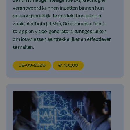
ze kunstmatige intelligentie (AI) krachtig én
verantwoord kunnen inzetten binnen hun
onderwijspraktijk. Je ontdekt hoe je tools
zoals chatbots (LLM’s), Omnimodels, Tekst-
to-app en video-generators kunt gebruiken
om jouw lessen aantrekkelijker en effectiever
te maken.
EducationDate
EducationPrice
08-09-2026
€ 700,00