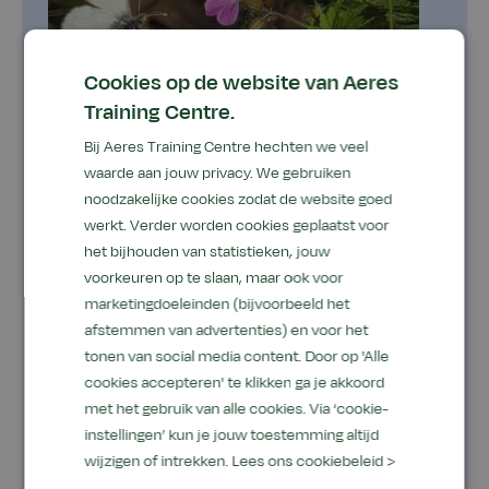
Cookies op de website van Aeres
Training Centre.
Bij Aeres Training Centre hechten we veel
De natuur als co-docent-traject
waarde aan jouw privacy. We gebruiken
noodzakelijke cookies zodat de website goed
Ben je graag buiten? Wil je van de
werkt. Verder worden cookies geplaatst voor
buitenomgeving je leslokaal maken? Ben je
het bijhouden van statistieken, jouw
graag met je Handen, Hoofd en Hart bezig?
voorkeuren op te slaan, maar ook voor
marketingdoeleinden (bijvoorbeeld het
Wil je de natuurlijke omgeving centraal zetten
afstemmen van advertenties) en voor het
in je les? En wil je je eigen professionaliteit
tonen van social media content. Door op 'Alle
verder door ontwikkelen? Dan is deze
cookies accepteren' te klikken ga je akkoord
opleiding iets voor jou!
met het gebruik van alle cookies. Via ‘cookie-
instellingen’ kun je jouw toestemming altijd
EducationDate
EducationPrice
18-09-2026
€ 750,00
wijzigen of intrekken.
Lees ons cookiebeleid >