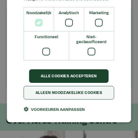
Noodzakelijk
Analytisch
Marketing
Goed om te weten
Faciliteiten
Functioneel
Niet-
geclassificeerd
Route en parkeren
Openingstijden
ALLE COOKIES ACCEPTEREN
ALLEEN NOODZAKELIJKE COOKIES
VOORKEUREN AANPASSEN
Over Aeres Training Centre