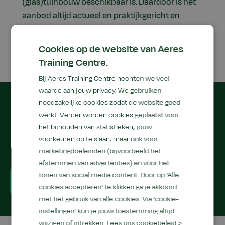
(glas)tuinbouw beschikbaar is. Daardoor is het
aanbod altijd actueel en praktijkgericht en
direct toepasbaar in de bedrijfsvoering.
Cookies op de website van Aeres
Training Centre.
Bij Aeres Training Centre hechten we veel
waarde aan jouw privacy. We gebruiken
noodzakelijke cookies zodat de website goed
Bezoek Aeres MBO
werkt. Verder worden cookies geplaatst voor
Emmeloord
het bijhouden van statistieken, jouw
voorkeuren op te slaan, maar ook voor
Balkan 16, 8303 GZ Emmeloord
marketingdoeleinden (bijvoorbeeld het
afstemmen van advertenties) en voor het
tonen van social media content. Door op 'Alle
Bekijk in google maps
cookies accepteren' te klikken ga je akkoord
met het gebruik van alle cookies. Via ‘cookie-
instellingen’ kun je jouw toestemming altijd
wijzigen of intrekken.
Lees ons cookiebeleid >