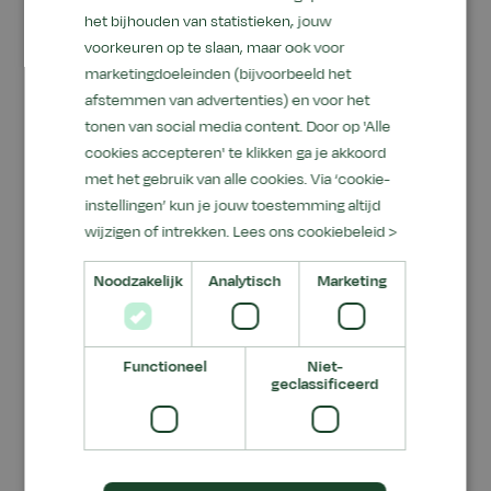
Infoplein van Aeres Training Centre Barneveld.
het bijhouden van statistieken, jouw
Daarnaast geven we voorlichtingen over diverse
voorkeuren op te slaan, maar ook voor
cursussen en opleidingen in het hoofdgebouw
marketingdoeleinden (bijvoorbeeld het
en in de kennel. Op de campus in Barneveld kun
afstemmen van advertenties) en voor het
je de beleefroute volgen langs de dieren en de
tonen van social media content. Door op 'Alle
faciliteiten. Een echte aanrader! Op het Aeres
cookies accepteren' te klikken ga je akkoord
Hippisch Centrum in Kootwijkerbroek kun je
met het gebruik van alle cookies. Via ‘cookie-
instellingen’ kun je jouw toestemming altijd
kennismaken met de paarden en alle faciliteiten
wijzigen of intrekken.
Lees ons cookiebeleid >
bekijken, zoals de stallen, rijbanen, leslokalen en
de hoefsmederij. Voor informatie kun je terecht
Noodzakelijk
Analytisch
Marketing
bij onze stand in de binnenrijbaan.
Let op: het programma is onder voorbehoud
Functioneel
Niet-
van wijzigingen.
geclassificeerd
Voorlichtingen hoofdgebouw