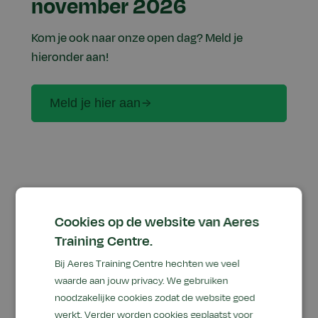
november 2026
Kom je ook naar onze open dag? Meld je
hieronder aan!
Meld je hier aan
Programma
Cookies op de website van Aeres
De deuren staan voor je open tussen 10:00 en
Training Centre.
15:00 uur.
Bij Aeres Training Centre hechten we veel
Wil je informatie en advies over één van onze
waarde aan jouw privacy. We gebruiken
noodzakelijke cookies zodat de website goed
opleidingen en cursussen, kom dan naar het
werkt. Verder worden cookies geplaatst voor