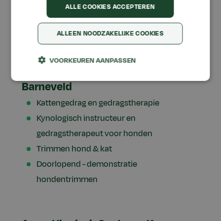
Barneveld
ALLE COOKIES ACCEPTEREN
Paraveterinair dierenartsassistent
ALLEEN NOODZAKELIJKE COOKIES
VOORKEUREN AANPASSEN
Voorlichtingen kennel campus
Barneveld
Kattengedrag en gedragstherapie
Kynologisch instructeur en
gedragstherapeut voor honden
Trimmen hond & kat
Doorlopend - demonstratie
hondentrimmen