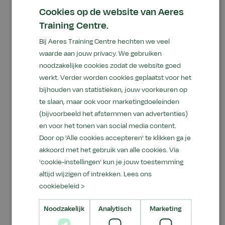
ervoor dat het paard voelt dat er spanning in zijn
Cookies op de website van Aeres
staart zit en dat helpt hem die spanning los te
Training Centre.
laten. Dan is het vaak verbazingwekkend hoe
Bij Aeres Training Centre hechten we veel
snel het hele dier verandert. Verander de
waarde aan jouw privacy. We gebruiken
houding van het dier en zijn geestelijke instelling
noodzakelijke cookies zodat de website goed
verandert, waardoor hij het gevoel krijgt dat-ie
werkt. Verder worden cookies geplaatst voor het
‘het’ aan kan: je vergroot zijn zelfvertrouwen.
bijhouden van statistieken, jouw voorkeuren op
te slaan, maar ook voor marketingdoeleinden
Weet je wat het is: veel dieren denken dat ze
(bijvoorbeeld het afstemmen van advertenties)
alleen maar uit een hoofd bestaan. Zodra je ze
en voor het tonen van social media content.
bewustmaakt van de rest van hun lichaam,
Door op 'Alle cookies accepteren' te klikken ga je
mond, hals, romp, benen en staart, merk je dat er
akkoord met het gebruik van alle cookies. Via
een stuk rust en vertrouwen ontstaat. Ik doe dit
‘cookie-instellingen’ kun je jouw toestemming
werk nu al meer dan 35 jaar, maar nog bijna
altijd wijzigen of intrekken.
Lees ons
dagelijks ben ik verrast over de snelheid
cookiebeleid >
waarmee dat gaat."
Noodzakelijk
Analytisch
Marketing