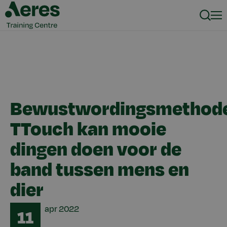
Zoeke
Men
Bewustwordingsmethod
TTouch kan mooie
dingen doen voor de
band tussen mens en
dier
Date
apr
2022
11