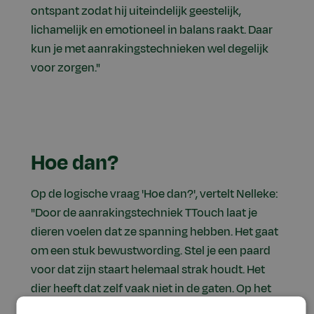
ontspant zodat hij uiteindelijk geestelijk,
lichamelijk en emotioneel in balans raakt. Daar
kun je met aanrakingstechnieken wel degelijk
voor zorgen."
Hoe dan?
Op de logische vraag 'Hoe dan?', vertelt Nelleke:
"Door de aanrakingstechniek TTouch laat je
dieren voelen dat ze spanning hebben. Het gaat
om een stuk bewustwording. Stel je een paard
voor dat zijn staart helemaal strak houdt. Het
dier heeft dat zelf vaak niet in de gaten. Op het
moment dat jij die staart gaat TTouchen, zorg je