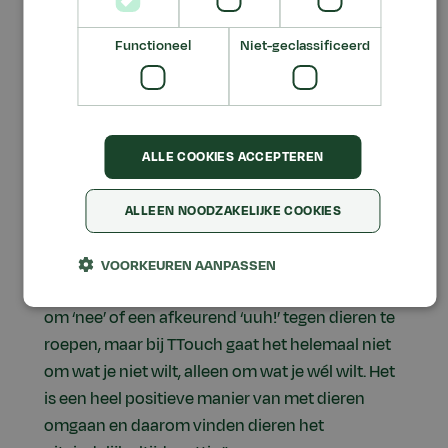
Functioneel
Niet-geclassificeerd
Zeggen wat je wél wilt
"De cursus is bedoeld voor iedereen die een
betere band wil krijgen met zijn paard", vertelt
ALLE COOKIES ACCEPTEREN
Nelleke. "Voor mensen die willen weten hoe ze
hun paard kunnen leren zich te ontspannen". Ze
ALLEEN NOODZAKELIJKE COOKIES
vervolgt: "Het grote voordeel van TTouch is dat
je alleen maar bezig bent om het dier te vertellen
VOORKEUREN AANPASSEN
wat je wilt. Wij mensen zijn al heel snel geneigd
om ‘nee’ of een afkeurend ‘uuh!’ tegen dieren te
roepen, maar bij TTouch gaat het helemaal niet
om wat je niet wilt, alleen om wat je wél wilt. Het
is een heel positieve manier van met dieren
omgaan en daarom vinden dieren het