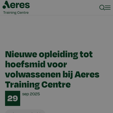
Zoeke
Men
Nieuwe opleiding tot
hoefsmid voor
volwassenen bij Aeres
Training Centre
Date
sep
2025
29
Dier