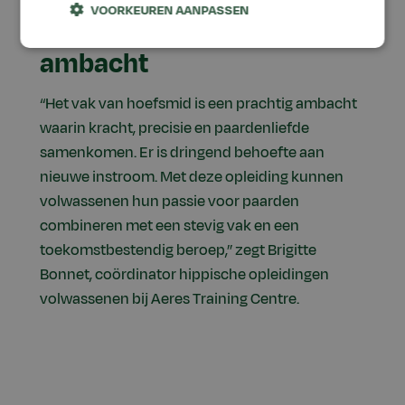
VOORKEUREN AANPASSEN
De kracht van het
ambacht
“Het vak van hoefsmid is een prachtig ambacht
waarin kracht, precisie en paardenliefde
samenkomen. Er is dringend behoefte aan
nieuwe instroom. Met deze opleiding kunnen
volwassenen hun passie voor paarden
combineren met een stevig vak en een
toekomstbestendig beroep,” zegt Brigitte
Bonnet, coördinator hippische opleidingen
volwassenen bij Aeres Training Centre.