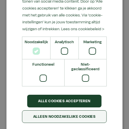
tonen van social media content. Door op 'Alle
cookies accepteren' te klikken ga je akkoord
Over de opleiding
met het gebruik van alle cookies. Via ‘cookie-
instellingen’ kun je jouw toestemming altijd
De opleiding start op 20 januari 2026 bij het
wijzigen of intrekken.
Lees ons cookiebeleid >
Aeres Hippisch Centrum in Kootwijkerbroek en
Noodzakelijk
Analytisch
Marketing
bestaat uit 82 lesdagen waarin theorie en
praktijk worden gecombineerd. Deelnemers
leren alles over anatomie, biomechanica,
Functioneel
Niet-
bekappen, beslaan en smeden van hoefijzers,
geclassificeerd
maar ook over ondernemerschap en
klantcommunicatie. Zo zijn afgestudeerden
goed voorbereid om direct als professioneel
hoefsmid aan de slag te gaan.
ALLE COOKIES ACCEPTEREN
ALLEEN NOODZAKELIJKE COOKIES