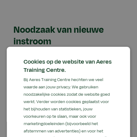
Noodzaak van nieuwe
instroom
In Nederland zijn nog maar ongeveer duizend
Cookies op de website van Aeres
gediplomeerde hoefsmeden actief, terwijl er
Training Centre.
bijna een half miljoen paarden zijn. Het vak
vergrijst en wachttijden voor bekapping en
Bij Aeres Training Centre hechten we veel
waarde aan jouw privacy. We gebruiken
hoefverzorging lopen op. Met de nieuwe
noodzakelijke cookies zodat de website goed
opleiding wil ATC volwassenen de kans bieden
werkt. Verder worden cookies geplaatst voor
dit ambacht te leren en zich te ontwikkelen tot
het bijhouden van statistieken, jouw
zelfstandig hoefsmid.
voorkeuren op te slaan, maar ook voor
marketingdoeleinden (bijvoorbeeld het
afstemmen van advertenties) en voor het