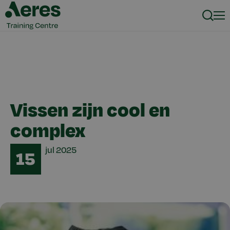
Zoeke
Men
Vissen zijn cool en
complex
Date
jul
2025
15