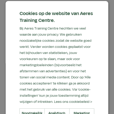
Voor wie durft te duiken in
de wereld van vissen
Cookies op de website van Aeres
Training Centre.
Deelnemers aan de cursus komen uit heel
Bij Aeres Training Centre hechten we veel
Nederland en brengen uiteenlopende
waarde aan jouw privacy. We gebruiken
achtergronden mee. Sommigen hebben al jaren
noodzakelijke cookies zodat de website goed
ervaring in de sector, anderen starten blanco. Op
werkt. Verder worden cookies geplaatst voor
het bijhouden van statistieken, jouw
de vraag wat een van de mooiste ervaringen is
voorkeuren op te slaan, maar ook voor
die ze heeft meegemaakt tijdens de cursus,
marketingdoeleinden (bijvoorbeeld het
antwoord Stella: “Er was een cursist die net
afstemmen van advertenties) en voor het
begon op de aquariumafdeling van een
tonen van social media content. Door op 'Alle
tuincentrum. Zij had totaal geen ervaring, maar
cookies accepteren' te klikken ga je akkoord
dook er volledig in. Tegen het einde van de
met het gebruik van alle cookies. Via ‘cookie-
cursus had ze thuis zelf een aquarium
instellingen’ kun je jouw toestemming altijd
aangeschaft en slaagde ze met vlag en wimpel.”
wijzigen of intrekken.
Lees ons cookiebeleid >
Dit soort verhalen laten goed zien hoe
Noodzakelijk
Analytisch
Marketing