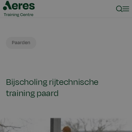
Zoeke
Men
Gezelschapsdieren
Paarden
Bijscholing rijtechnische
training paard