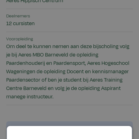
Aeres Hippisch Centrum
Deelnemers
12 cursisten
Vooropleiding
Om deel te kunnen nemen aan deze bijscholing volg
je bij Aeres MBO Barneveld de opleiding
Paardenhouderij en Paardensport, Aeres Hogeschool
Wageningen de opleiding Docent en kennismanager
Paardensector of ben je student bij Aeres Training
Centre Barneveld en volg je de opleiding Aspirant
manege instructeur.
Goed om te weten