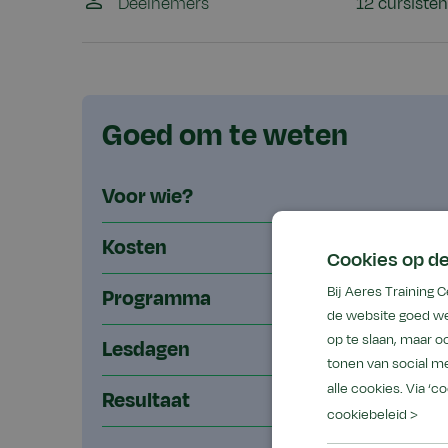
Deelnemers
12 cursisten
Goed om te weten
Voor wie?
Kosten
Cookies op de
Bij Aeres Training
Programma
de website goed we
op te slaan, maar 
Lesdagen
tonen van social me
alle cookies. Via ‘c
Resultaat
cookiebeleid >