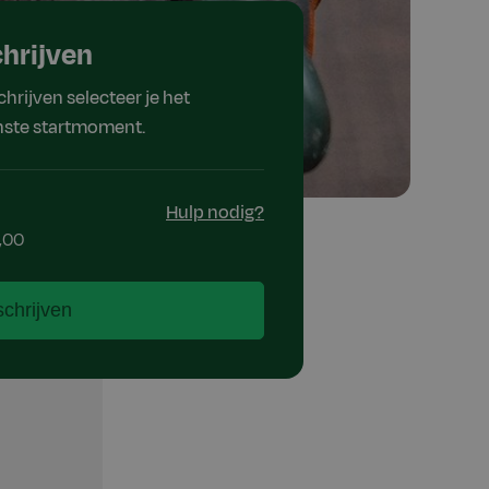
chrijven
schrijven selecteer je het
ste startmoment.
Hulp nodig?
,00
schrijven