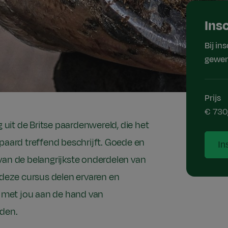
Ins
Bij in
gewen
Prijs
€ 730
g uit de Britse paardenwereld, die het
paard treffend beschrijft. Goede en
In
van de belangrijkste onderdelen van
 deze cursus delen ervaren en
met jou aan de hand van
lden.