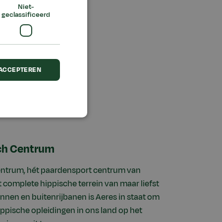
Niet-
geclassificeerd
 ACCEPTEREN
ch Centrum
entrum, hét paardensport centrum van
t complete hippische terrein van maar liefst
innen en buitenrijbanen is Aeres in staat om
ppische opleidingen in ons land op het