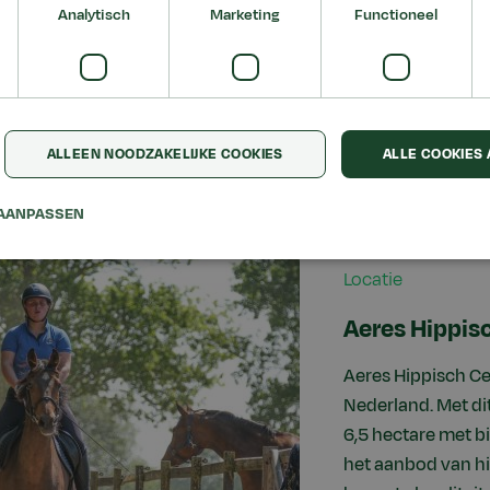
Analytisch
Marketing
Functioneel
ALLEEN NOODZAKELIJKE COOKIES
ALLE COOKIES
AANPASSEN
Locatie
Aeres Hippis
Aeres Hippisch C
Nederland. Met di
6,5 hectare met b
het aanbod van hi