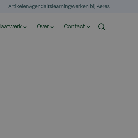
Artikelen
Agenda
itslearning
Werken bij Aeres
aatwerk
Over
Contact
Zoeken