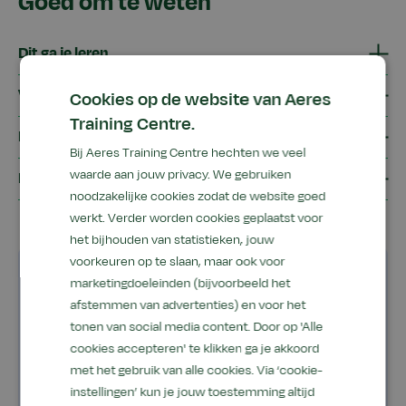
Goed om te weten
Dit ga je leren
Voor wie?
Cookies op de website van Aeres
Training Centre.
Kosten
Bij Aeres Training Centre hechten we veel
waarde aan jouw privacy. We gebruiken
Programma
noodzakelijke cookies zodat de website goed
werkt. Verder worden cookies geplaatst voor
het bijhouden van statistieken, jouw
voorkeuren op te slaan, maar ook voor
Inschrijven
marketingdoeleinden (bijvoorbeeld het
afstemmen van advertenties) en voor het
tonen van social media content. Door op 'Alle
cookies accepteren' te klikken ga je akkoord
met het gebruik van alle cookies. Via ‘cookie-
Startdatum
16 sep 2026
instellingen’ kun je jouw toestemming altijd