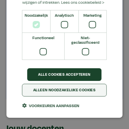
wijzigen of intrekken.
Lees ons cookiebeleid >
Locatie
Aeres Hogeschool Wageningen
Noodzakelijk
Analytisch
Marketing
Prijs
€ 450,00
Functioneel
Niet-
geclassificeerd
Lesdagen
Inschrijven
ALLE COOKIES ACCEPTEREN
ALLEEN NOODZAKELIJKE COOKIES
VOORKEUREN AANPASSEN
Jouw docenten