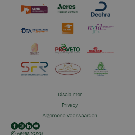
Disclaimer
Privacy
Algemene Voorwaarden
Insta
LinkedIn
youtube
©
Aeres
2026
link