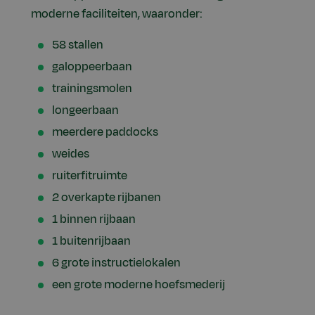
moderne faciliteiten, waaronder:
58 stallen
galoppeerbaan
trainingsmolen
longeerbaan
meerdere paddocks
weides
ruiterfitruimte
2 overkapte rijbanen
1 binnen rijbaan
1 buitenrijbaan
6 grote instructielokalen
een grote moderne hoefsmederij