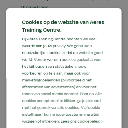
themadagen.
Ruim 2000 dieren op de campus in
Cookies op de website van Aeres
Barneveld
- Geen olifanten of nijlpaarden,
Training Centre.
maar wel ruim 300 soorten dieren verblijven
Bij Aeres Training Centre hechten we veel
op het terrein van onze campus. Van
waarde aan jouw privacy. We gebruiken
energieke honden tot nieuwsgierige gekko’s,
noodzakelijke cookies zodat de website goed
werkt. Verder worden cookies geplaatst voor
van slimme ezels tot wroetende
het bijhouden van statistieken, jouw
wolvarkens. Teveel om op te noemen.
voorkeuren op te slaan, maar ook voor
Paraveterinair trainingscentrum voor
marketingdoeleinden (bijvoorbeeld het
studenten en cursisten
- Onze studenten
afstemmen van advertenties) en voor het
tonen van social media content. Door op 'Alle
krijgen praktijkles in ons paraveterinair
cookies accepteren' te klikken ga je akkoord
trainingscentrum met faciliteiten als
met het gebruik van alle cookies. Via ‘cookie-
behandelkamer, röntgenkamer, apotheek,
instellingen’ kun je jouw toestemming altijd
wijzigen of intrekken.
Lees ons cookiebeleid >
operatiekamer en recovery.