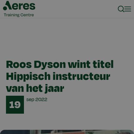
Zoeke
Men
Roos Dyson wint titel
Hippisch instructeur
van het jaar
Date
sep
2022
19