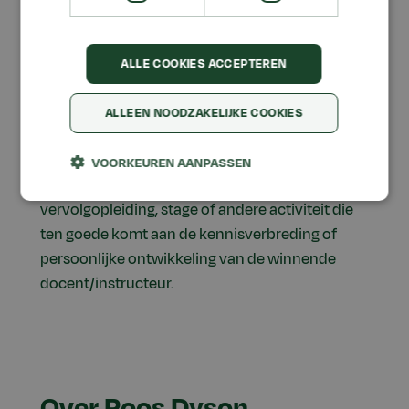
ALLE COOKIES ACCEPTEREN
De prijs
ALLEEN NOODZAKELIJKE COOKIES
Winnaar Roos Dyson ontving de 'HIP Award',
alsmede een bedrag van € 1.000, dat in overleg
VOORKEUREN AANPASSEN
met Stichting HIP kan worden besteed aan een
vervolgopleiding, stage of andere activiteit die
ten goede komt aan de kennisverbreding of
persoonlijke ontwikkeling van de winnende
docent/instructeur.
Over Roos Dyson