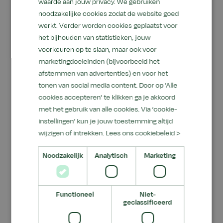
waarde aan jouw privacy. We gebruiken
Kennis en kunde van het paard, de
noodzakelijke cookies zodat de website goed
paardensport en/of de paardensector;
werkt. Verder worden cookies geplaatst voor
Het vermogen om studenten/leerlingen te
het bijhouden van statistieken, jouw
voorkeuren op te slaan, maar ook voor
inspireren en te motiveren, didactisch
marketingdoeleinden (bijvoorbeeld het
inzicht;
afstemmen van advertenties) en voor het
Stelt zich open voor innovatieve
tonen van social media content. Door op 'Alle
ontwikkelingen in de hippische educatie;
cookies accepteren' te klikken ga je akkoord
met het gebruik van alle cookies. Via ‘cookie-
Een visie op hippisch onderwijs en
instellingen’ kun je jouw toestemming altijd
aandacht voor kwaliteitsverbetering;
wijzigen of intrekken.
Lees ons cookiebeleid >
Toont initiatieven tot persoonlijke
Noodzakelijk
Analytisch
Marketing
ontwikkeling;
Is werkzaam bij een door de overheid
erkende MBO of HBO opleiding of bij een
Functioneel
Niet-
geclassificeerd
KNHS/ORUN erkende opleiding.