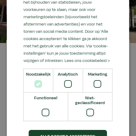
het bijhouden van statistieken, jouw
voorkeuren op te slaan, maar ook voor
marketingdoeleinden (bijvoorbeeld het
afstemmen van advertenties) en voor het
tonen van social media content. Door op 'Alle
cookies accepteren' te klikken ga je akkoord
Locatie
met het gebruik van alle cookies. Via ‘cookie-
instellingen’ kun je jouw toestemming altijd
Aeres Training Centre, Locatie
wijzigen of intrekken.
Lees ons cookiebeleid >
Barneveld
Noodzakelijk
Analytisch
Marketing
Aeres Training Centre Barneveld heeft een unieke
leer en werkomgeving gecreëerd. Alle faciliteiten
Functioneel
Niet-
liggen verspreid over een prachtige campus van
geclassificeerd
circa 7,5 ha. Met het grootste aanbod
beroepsopleidingen gericht op dierverzorging,
zijn er tal van mogelijkheden om jezelf te
professionaliseren.