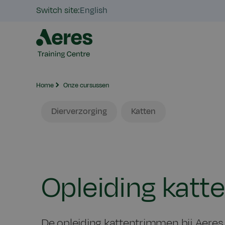
Switch site:
English
Home
Onze cursussen
Dier
Gezelschapsdieren
Dierverzorging
Katten
Opleiding kat
De opleiding kattentrimmen bij Aeres 