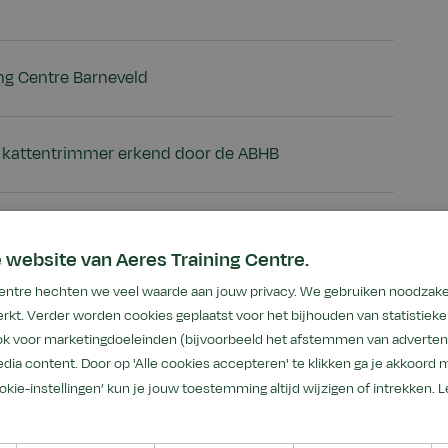
ing Centre Barneveld
 kattentrimmer erkend door de ABHB
 website van Aeres Training Centre.
 Centre hechten we veel waarde aan jouw privacy. We gebruiken noodzake
asiskennis kattengedrag
rkt. Verder worden cookies geplaatst voor het bijhouden van statistiek
ook voor marketingdoeleinden (bijvoorbeeld het afstemmen van advertent
dia content. Door op 'Alle cookies accepteren' te klikken ga je akkoord 
ookie-instellingen’ kun je jouw toestemming altijd wijzigen of intrekken.
L